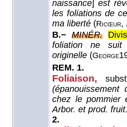
naissance
]
est rév
les foliations de 
ma liberté
(
,
Ricœur
B.−
MINÉR.
Divi
foliation ne suit
originelle
(
1
George
REM.
1.
Foliaison,
subst
(épanouissement d
chez le pommier e
Arbor. et prod. fruit.
2.