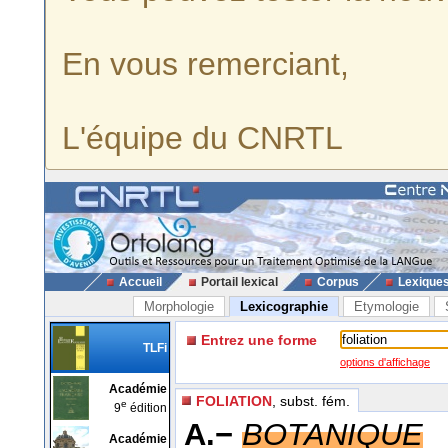
En vous remerciant,
L'équipe du CNRTL
Accueil
Portail lexical
Corpus
Lexique
Morphologie
Lexicographie
Etymologie
Entrez une forme
TLFi
options d'affichage
Académie
FOLIATION
, subst. fém.
e
9
édition
A.−
BOTANIQUE
Académie