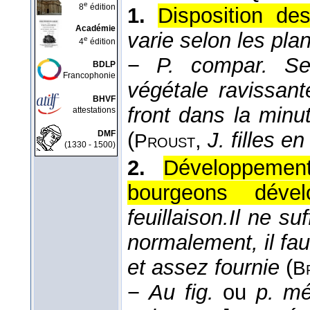
e
8
édition
1.
Disposition des
Académie
varie selon les pla
e
4
édition
−
P. compar.
Se
BDLP
Francophonie
végétale ravissan
BHVF
front dans la minut
attestations
(
,
J. filles en
DMF
Proust
(1330 - 1500)
2.
Développemen
bourgeons dévelo
feuillaison.
Il ne su
normalement, il faut
et assez fournie
(
B
−
Au fig.
ou
p. mé