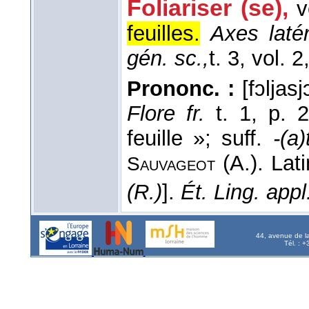
Foliariser (se),
v
feuilles.
Axes latér
gén. sc.,
t. 3, vol. 2
Prononc. :
[fɔljasjɔ
Flore fr.
t. 1, p. 2
feuille »; suff.
-(a)
(A.). Lat
Sauvageot
(R.)
].
Ét. Ling. appl
44, avenue de l
Tél. : 