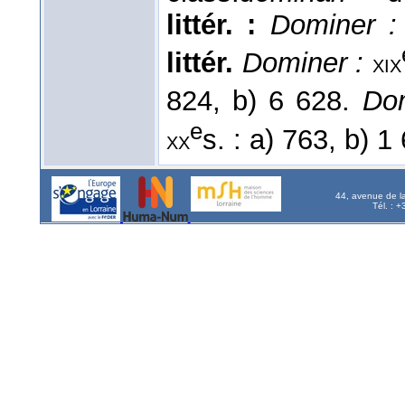
littér. :
Dominer :
littér.
Dominer :
xix
824, b) 6 628.
Do
e
s. : a) 763, b) 1
xx
44, avenue de l
Tél. : 