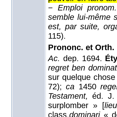
−
Emploi pronom.
semble lui-même se
est, par suite, org
115).
Prononc. et Orth. 
Ac.
dep. 1694.
Éty
regret ben dominat
sur quelque chose 
72);
ca
1450
reg
Testament,
éd. J. 
surplomber » [
lie
class.
dominari
« do