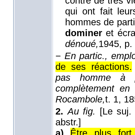
contre de très 
qui ont fait leu
hommes de partis
dominer
et écra
dénoué,
1945
, p.
−
En partic., emplo
de ses réactions.
pas homme à pe
complètement en
Rocambole,
t. 1
, 1
2.
Au fig.
[Le suj
abstr.]
a)
Être plus for