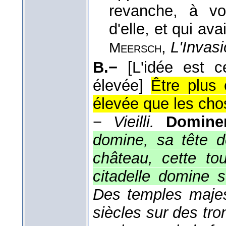
revanche, à voi
d'elle, et qui ava
,
L'Invasi
Meersch
B.−
[L'idée est c
élevée]
Être plus 
élevée que les cho
−
Vieilli.
Domine
domine, sa tête d
château, cette to
citadelle domine su
Des temples majes
siècles sur des tr