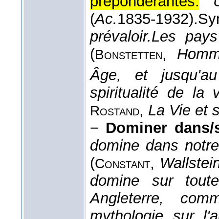
prépondérantes.
(
Ac.
1835-1932
).
S
prévaloir.
Les pays
(
,
Homm
Bonstetten
Âge, et jusqu'a
spiritualité de la
,
La Vie et s
Rostand
−
Dominer dans/
domine dans notre
(
,
Wallstein
Constant
domine sur toute
Angleterre, com
mythologie sur l'