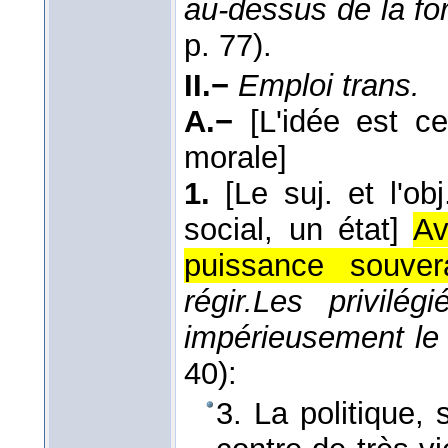
au-dessus de la fo
p. 77).
II.−
Emploi trans.
A.−
[L'idée est c
morale]
1.
[Le suj. et l'o
social, un état]
Av
puissance souvera
régir.
Les privilé
impérieusement le
40):
3. La politique,