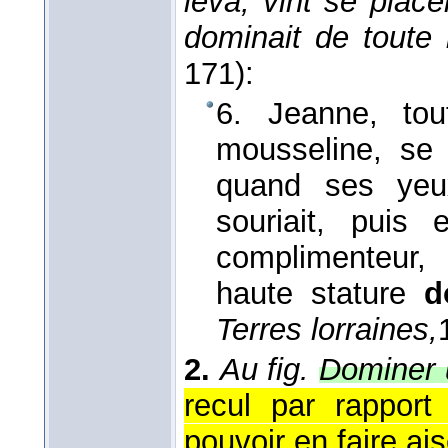
leva, vint se place
dominait de toute 
171):
6. Jeanne, to
mousseline, se 
quand ses yeux
souriait, puis 
complimenteur, 
haute stature
d
Terres lorraines,
2.
Au fig.
Dominer u
recul par rapport
pouvoir en faire ai