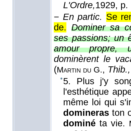
L'Ordre,
1929
, p.
−
En partic.
Se re
de.
Dominer sa co
ses passions; un 
amour propre, u
dominèrent le vac
(
,
Thib.,
Martin du G.
5. Plus j'y so
l'esthétique appe
même loi qui s'i
domineras
ton 
dominé
ta vie.