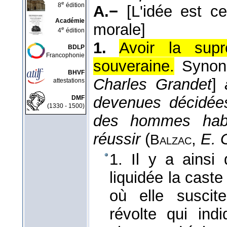
e
8
édition
A.−
[L'idée est c
Académie
morale]
e
4
édition
1.
Avoir la supr
BDLP
Francophonie
souveraine.
Syno
BHVF
Charles Grandet
]
attestations
devenues décidées
DMF
(1330 - 1500)
des hommes habi
réussir
(
,
E. 
Balzac
1. Il y a ainsi
liquidée la caste
où elle susci
révolte qui ind