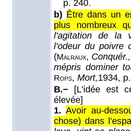
p. 240.
b)
Être dans un en
plus nombreux qu
l'agitation de la
l'odeur du poivre
(
,
Conquér.,
Malraux
mépris dominer to
,
Mort,
1934
, p
Rops
B.−
[L'idée est c
élevée]
1.
Avoir au-desso
chose) dans l'espa