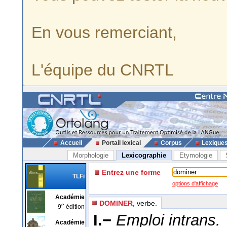
En vous remerciant,
L'équipe du CNRTL
Accueil
Portail lexical
Corpus
Lexique
Morphologie
Lexicographie
Etymologie
Entrez une forme
TLFi
options d'affichage
Académie
DOMINER
, verbe.
e
9
édition
I.−
Emploi intrans.
Académie