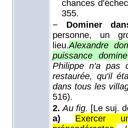
chances d'éche
355.
−
Dominer dans
personne, un gr
lieu.
Alexandre dom
puissance domine
Philippe n'a pas
restaurée, qu'il é
dans tous les villa
516).
2.
Au fig.
[Le suj. 
a)
Exercer u