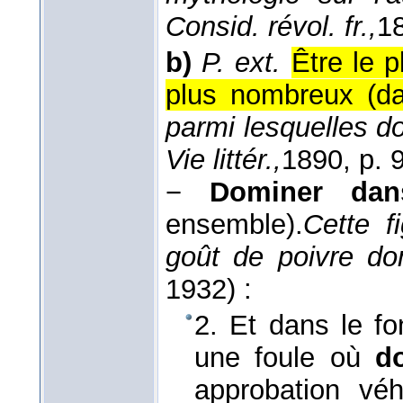
Consid. révol. fr.,
1
b)
P. ext.
Être le p
plus nombreux (d
parmi lesquelles do
Vie littér.,
1890
, p. 
−
Dominer dans
ensemble).
Cette f
goût de poivre do
1932
) :
2. Et dans le fon
une foule où
d
approbation vé