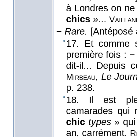
à Londres on ne 
chics
»...
Vaillan
−
Rare.
[Antéposé 
17. Et comme s'
première fois : 
dit-il... Depuis
,
Le Jour
Mirbeau
p. 238.
18. Il est pl
camarades qui n
chic
types
» qui
an, carrément.
R