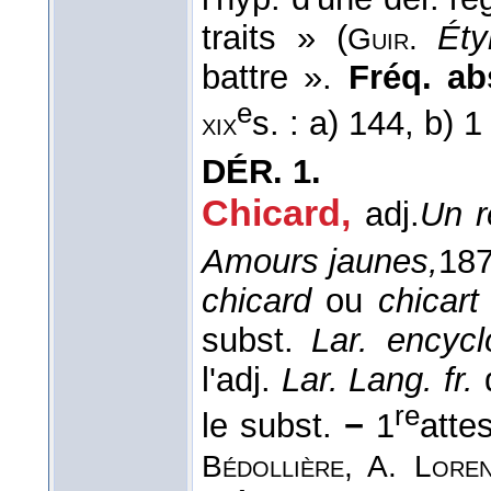
traits » (
Éty
Guir.
battre ».
Fréq. abs
e
s. : a) 144, b) 
xix
DÉR.
1.
Chicard
,
adj.
Un r
Amours jaunes,
18
chicard
ou
chicart
subst.
Lar. encycl
l'adj.
Lar. Lang. fr.
re
le subst.
−
1
atte
Bédollière, A. Lore