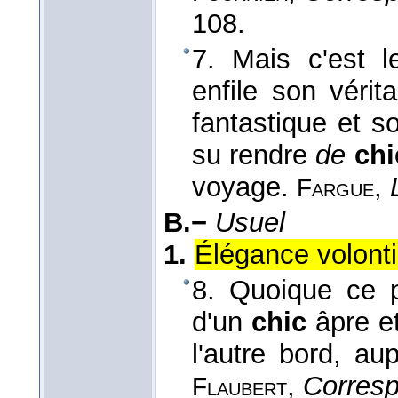
108.
7. Mais c'est l
enfile son véri
fantastique et s
su rendre
de
chi
voyage.
,
Fargue
B.−
Usuel
1.
Élégance volontie
8. Quoique ce p
d'un
chic
âpre et
l'autre bord, au
,
Corres
Flaubert