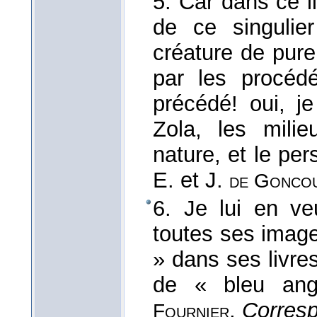
5. Car dans ce l
de ce singulier
créature de pure
par les procédé
précédé! oui, j
Zola, les milie
nature, et le pe
E. et J.
de Gonco
6. Je lui en ve
toutes ses images
» dans ses livres
de « bleu ange
,
Corres
Fournier