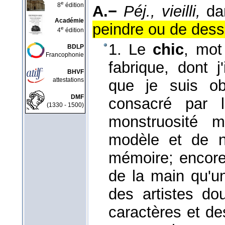
e
8
édition
A.−
Péj., vieilli,
da
Académie
peindre ou de dessin
e
4
édition
1. Le
chic
, mot
BDLP
Francophonie
fabrique, dont 
BHVF
attestations
que je suis obl
DMF
consacré par l
(1330 - 1500)
monstruosité m
modèle et de 
mémoire; encor
de la main qu'u
des artistes d
caractères et de