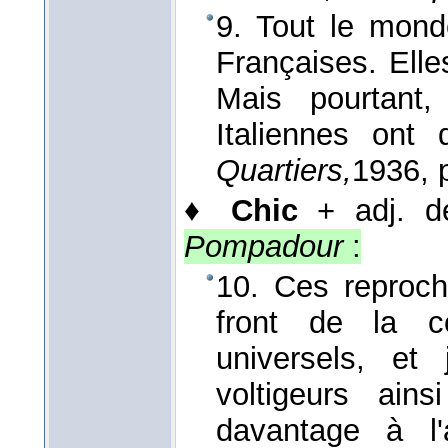
9. Tout le mond
Françaises. Ell
Mais pourtant
Italiennes on
Quartiers,
1936
, 
♦
Chic
+ adj. de
Pompadour
:
10. Ces reproche
front de la co
universels, et
voltigeurs ains
davantage à l'