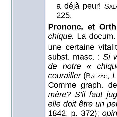
a déjà peur!
Sal
225.
Prononc. et Orth
chique.
La docum.
une certaine vital
subst. masc. :
Si 
de notre
«
chiqu
courailler
(
,
L
Balzac
Comme graph. de 
mère? S'il faut ju
elle doit être un p
1842, p. 372);
opin