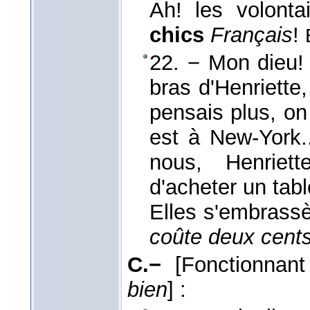
Ah! les volont
chics
Français
!
22. − Mon dieu!
bras d'Henriette, 
pensais plus, on 
est à New-York.
nous, Henriett
d'acheter un tabl
Elles s'embrass
coûte deux cents
C.−
[Fonctionnan
bien
]
: