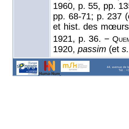
1960, p. 55, pp. 1
pp. 68-71; p. 237 
et hist. des mœurs
1921, p. 36. −
Que
1920,
passim
(et
s
44, avenue de l
Tél. : 