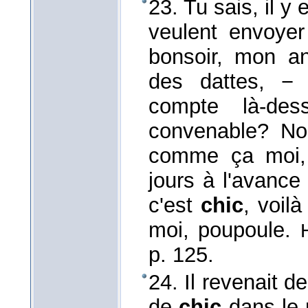
23. Tu sais, il y
veulent envoyer 
bonsoir, mon an
des dattes, − 
compte là-dess
convenable? No
comme ça moi, j
jours à l'avance
c'est
chic
, voil
moi, poupoule.
p. 125.
24. Il revenait de
de
chic
dans le m