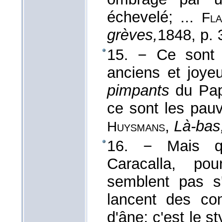
échevelé; ...
Fla
grèves,
1848
, p.
15. − Ce sont l
anciens et joye
pimpants
du Pap
ce sont les pauv
,
Là-bas
Huysmans
16. − Mais q
Caracalla, pou
semblent pas s'
lancent des con
d'âne; c'est le s