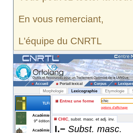
En vous remerciant,
L'équipe du CNRTL
Accueil
Portail lexical
Corpus
Lexique
Morphologie
Lexicographie
Etymologie
Entrez une forme
TLFi
options d'affichage
Académie
CHIC
, subst. masc. et adj. inv.
e
9
édition
I.−
Subst. masc.
Académie