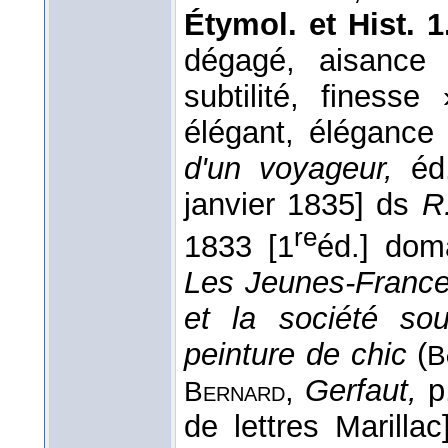
Étymol. et Hist. 1
dégagé, aisance
subtilité, finesse
élégant, élégance
d'un voyageur,
éd
janvier 1835] ds
R.
re
1833 [1
éd.] dom
Les Jeunes-France
et la société sou
peinture de chic
(
B
,
Gerfaut,
p
Bernard
de lettres Marilla