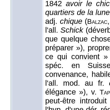
1842
avoir le chic
quartiers de la lune
adj.
chique
(
Balzac
l'all.
Schick
(déver
que quelque chose
préparer »), propr
ce qui convient »
spéc. en Suis
convenance, habile
l'all. mod. au fr.
élégance »), v.
Tap
peut-être introdui
l'hyp. d'une dér. ré