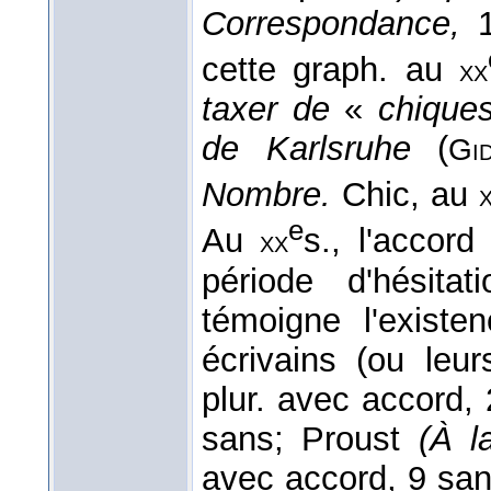
Correspondance,
1
cette graph. au
xx
taxer de
«
chiques
de Karlsruhe
(
Gi
Nombre.
Chic, au
e
Au
s., l'accor
xx
période d'hésita
témoigne l'exist
écrivains (ou leu
plur. avec accord,
sans; Proust
(À l
avec accord, 9 sa