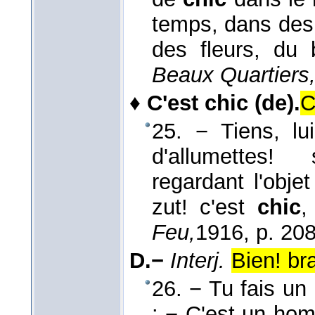
temps, dans des b
des fleurs, du
Beaux Quartiers
♦
C'est chic (de).
C
25. − Tiens, lu
d'allumettes! 
regardant l'obj
zut! c'est
chic
,
Feu,
1916
, p. 208
D.−
Interj.
Bien! bra
26. − Tu fais un
: − C'est un homm