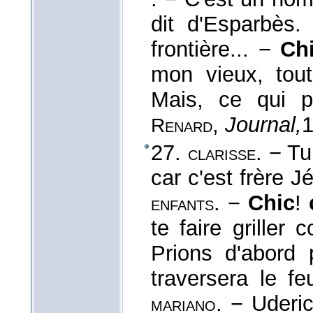
dit d'Esparbès
frontière... −
Ch
mon vieux, tout
Mais, ce qui p
,
Journal,
Renard
27.
. − T
clarisse
car c'est frère 
. −
Chic
!
enfants
te faire grille
Prions d'abord 
traversera le f
. − Uderi
mariano