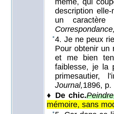
même, qui coupe
description elle
un caractère
Correspondance
4. Je ne peux rie
Pour obtenir un r
et me bien teni
faiblesse, je la 
primesautier, 
Journal,
1896
, p.
♦
De chic.
Peindre
mémoire, sans mod