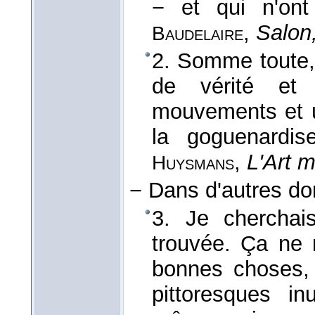
− et qui n'on
,
Salon
Baudelaire
2. Somme toute, 
de vérité e
mouvements et u
la goguenardis
,
L'Art m
Huysmans
− Dans d'autres d
3. Je cherchais
trouvée. Ça ne 
bonnes choses, 
pittoresques i