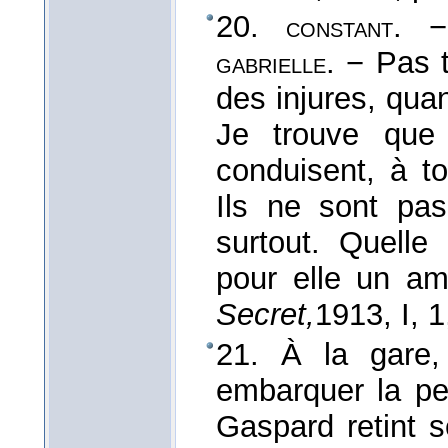
20.
. −
constant
. − Pas t
gabrielle
des injures, qua
Je trouve que
conduisent, à t
Ils ne sont pa
surtout. Quelle 
pour elle un am
Secret,
1913
, I, 
21. À la gare,
embarquer la pet
Gaspard retint se