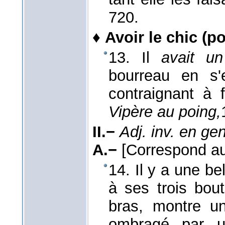
720.
♦
Avoir le chic (p
13. Il
avait 
bourreau en s'
contraignant à
Vipère au poing,
II.−
Adj. inv. en ge
A.−
[Correspond au
14. Il y a une be
à ses trois bout
bras, montre 
ombragé par un