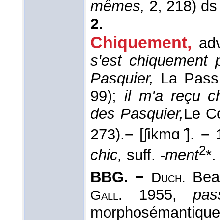
mêmes,
2, 218) d
2.
Chiquement
,
adv
s'est chiquement 
Pasquier,
La Passi
99);
il m'a reçu 
des Pasquier,
Le C
273).
−
[ʃikmɑ ̃].
−
2
chic,
suff.
-ment
*
BBG. −
Beau
Duch.
1955,
pas
Gall.
morphosémantiqu