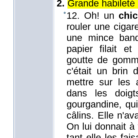
2.
Grande habileté 
12. Oh! un
chic
rouler une cigar
une mince bande
papier filait et
goutte de gomme 
c'était un brin 
mettre sur le
dans les doig
gourgandine, qu
câlins. Elle n'a
On lui donnait à 
tant elle les fai