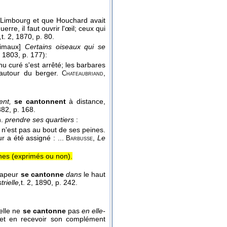
Limbourg et que Houchard avait
re, il faut ouvrir l'œil; ceux qui
,
t. 2
, 1870
, p. 80.
nimaux]
Certains oiseaux qui se
, 1803
, p. 177):
enu curé s'est arrêté; les barbares
autour du berger.
,
Chateaubriand
lent,
se cantonnent
à distance,
882
, p. 168.
n.
prendre ses quartiers
:
n'est pas au bout de ses peines.
ur a été assigné : ...
,
Le
Barbusse
nes (exprimés ou non).
 vapeur
se cantonne
dans
le haut
rielle,
t. 2
, 1890
, p. 242.
 elle ne
se cantonne
pas
en elle-
e et en recevoir son complément