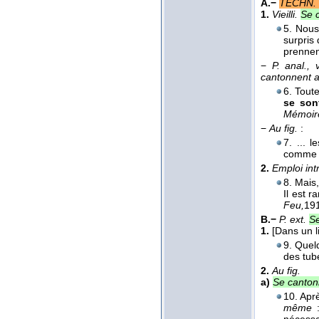
A.−
TECHN. 
1.
Vieilli.
Se 
5. Nous
surpris 
prennen
−
P. anal., vi
cantonnent a
6. Toute
se son
Mémoir
−
Au fig.
:
7. ... 
comme d
2.
Emploi int
8. Mais
Il est r
Feu,
19
B.−
P. ext.
Se
1.
[Dans un l
9. Quel
des tub
2.
Au fig.
a)
Se canton
10. Aprè
même
: