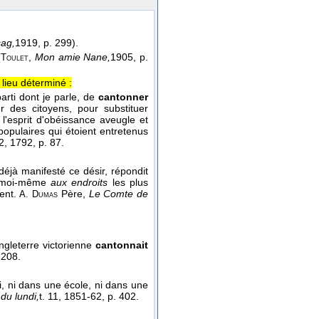
sag,
1919
, p. 299).
(
,
Mon amie Nane,
1905
, p.
Toulet
 lieu déterminé :
arti dont je parle, de
cantonner
 des citoyens, pour substituer
l'esprit d'obéissance aveugle et
 populaires qui étoient entretenus
 2
, 1792
, p. 87.
t déjà manifesté ce désir, répondit
moi-même
aux endroits
les plus
ent.
Père
,
Le Comte de
A. Dumas
Angleterre victorienne
cantonnait
. 208.
i, ni dans une école, ni dans une
du lundi,
t. 11
, 1851-62
, p. 402.