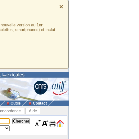
×
e nouvelle version au
1er
ablettes, smartphones) et inclut
Outils
Contact
oncordance
Aide