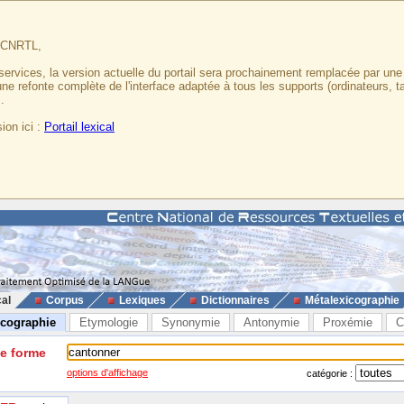
u CNRTL,
services, la version actuelle du portail sera prochainement remplacée par un
 une refonte complète de l'interface adaptée à tous les supports (ordinateurs, t
.
ion ici :
Portail lexical
cal
Corpus
Lexiques
Dictionnaires
Métalexicographie
icographie
Etymologie
Synonymie
Antonymie
Proxémie
C
ne forme
options d'affichage
catégorie :