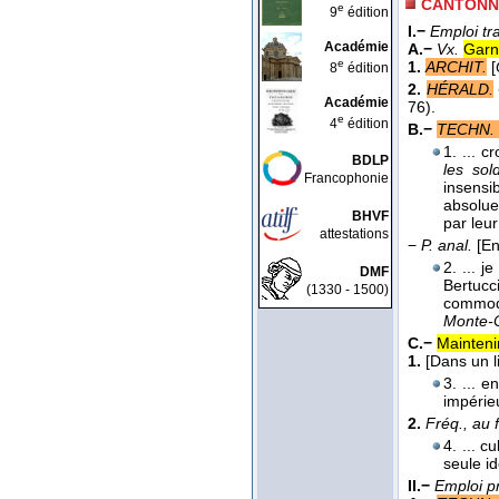
CANTONN
e
9
édition
I.−
Emploi tr
Académie
A.−
Vx.
Garni
e
1.
ARCHIT.
[
8
édition
2.
HÉRALD.
Académie
76).
e
4
édition
B.−
TECHN. 
1. ... 
BDLP
les sold
Francophonie
insensi
absolue,
BHVF
par leu
attestations
−
P. anal.
[En
2. ... j
DMF
Bertucc
(1330 - 1500)
commode
Monte-C
C.−
Mainteni
1.
[Dans un l
3. ... e
impéri
2.
Fréq., au f
4. ... c
seule i
II.−
Emploi p