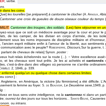
ER
, verbe.
ans.
r dans les coins.
Que
]
les tourelles
[
se préparent
]
à cantonner le clocher
(
,
Abi
A. Arnoux
Cantonner une croix de gueules de douze oiseaux couleur du temps
MILIT.
Cantonner des troupes, des soldats.
(Les) faire séjourner en un
croyez-vous que ce soit un médiocre avantage pour la cour et pour le p
ats,
de les camper, de les diviser en corps d'armée, de les isoler
blement sous les noms imposans de discipline militaire et d'honneur, 
 l'ancien esprit militaire enfin à l'amour de la liberté, aux sentiments
r communication avec le peuple?
,
Discours,
Sur la guerre, t.
Robespierre
 parlant de chevaux de relais]
Synon.
poster :
e veux huit relais échelonnés sur la route (...). − Votre excellence avai
io, et les chevaux sont tout prêts. Je les ai achetés et
cantonnés
s, c'est-à-dire
dans des villages
où personne ne s'arrête ordinairem
risto,
t. 2
, 1846
, p. 339.
r enfermé quelqu'un ou quelque chose dans certaines limites.
ieu concr.]
:
n Angleterre, en Amérique, la victoire [du féminisme] a été difficile. L'
eusement
la femme
au foyer.
,
Le Deuxième sexe,
1949
, p
S. de Beauvoir
ig.
:
ultivez en tous sens
votre intelligence,
ne
la
cantonnez
ni
dans
un part
dée;
ouvrez-lui
des jours sur tous les horizons...
,
Causeries 
Sainte-Beuve
ronom.
ou
intrans.