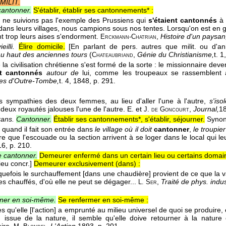
MILIT.
cantonner.
S'établir, établir ses cantonnements* :
 ne suivions pas l'exemple des Prussiens qui
s'étaient cantonnés
à 
dans leurs villages, nous campions sous nos tentes. Lorsqu'on est en guer
t trop leurs aises s'endorment.
,
Histoire d'un paysan
Erckmann-Chatrian
eilli.
Élire domicile.
[En parlant de pers. autres que milit. ou d'a
u haut des anciennes tours
(
,
Génie du Christianisme,
t. 1
Chateaubriand
 la civilisation chrétienne s'est formé de la sorte : le missionnaire dev
t cantonnés
autour de
lui, comme les troupeaux se rassemblent 
es d'Outre-Tombe,
t. 4
, 1848
, p. 291.
les sympathies des deux femmes, au lieu d'aller l'une à l'autre,
s'iso
eux royautés jalouses l'une de l'autre.
E. et
,
Journal,
1
J. de Goncourt
rans.
Cantonner.
Établir ses cantonnements*, s'établir, séjourner.
Syno
, quand il fait son entrée dans
le village où il doit
cantonner
,
le troupier
are que l'escouade ou la section arrivent à se loger dans le local qui le
16
, p. 210.
 cantonner.
Demeurer enfermé dans un certain lieu ou certains domai
ieu concr.]
Demeurer exclusivement (dans) :
quefois le surchauffement [dans une chaudière] provient de ce que la
es chauffés, d'où elle ne peut se dégager...
,
Traité de phys. indust
L. Ser
ner en soi-même.
Se renfermer en soi-même :
s qu'elle [l'action] a emprunté au milieu universel de quoi se produire,
 issue de la nature, il semble qu'elle doive retourner à la natur