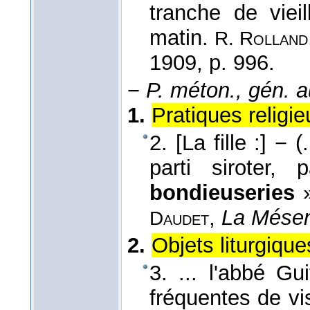
tranche de viei
matin.
R. Rolland
1909
, p. 996.
−
P. méton., gén. a
1.
Pratiques religie
2. [La fille :] −
parti siroter,
bondieuseries
»
,
La Mésen
Daudet
2.
Objets liturgique
3. ... l'abbé G
fréquentes de v