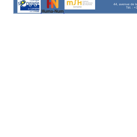
44, avenue de l
Tél. : 