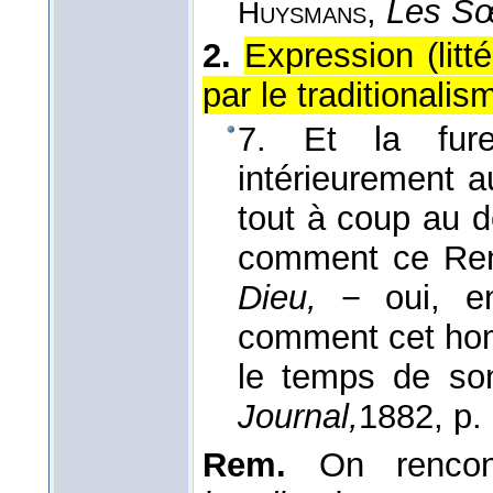
,
Les Sœ
Huysmans
2.
Expression (litté
par le traditionalis
7. Et la fure
intérieurement au
tout à coup au d
comment ce Ren
Dieu,
− oui, en
comment cet hom
le temps de so
Journal,
1882
, p.
Rem.
On rencont