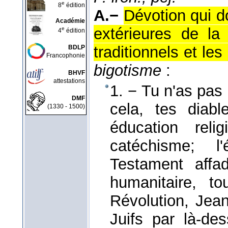
e
8
édition
A.−
Dévotion qui d
Académie
extérieures de la
e
4
édition
traditionnels et le
BDLP
Francophonie
bigotisme
:
BHVF
attestations
1. − Tu n'as pas
DMF
cela, tes diabl
(1330 - 1500)
éducation reli
catéchisme; l
Testament affa
humanitaire, to
Révolution, Jean
Juifs par là-de