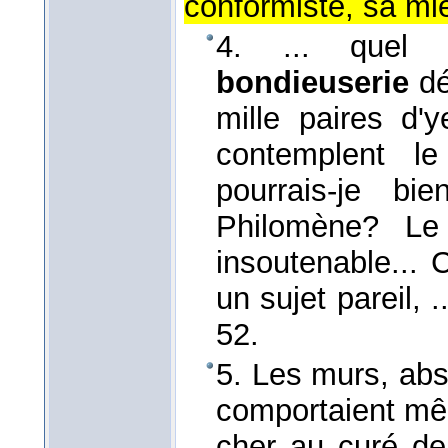
conformiste, sa miè
4. ... que
bondieuserie
dé
mille paires d'
contemplent l
pourrais-je bi
Philomène? Le 
insoutenable... 
un sujet pareil, .
52.
5. Les murs, abs
comportaient mê
cher au curé d