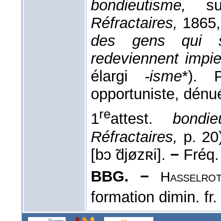
bondieutisme,
sub
Réfractaires,
1865,
des gens qui s
redeviennent impie
élargi
-isme
*). P
opportuniste, dénu
re
1
attest.
bondie
Réfractaires,
p. 20
[bɔ ̃djøzʀi].
−
Fréq. 
BBG. −
Hasselro
formation dimin. fr.