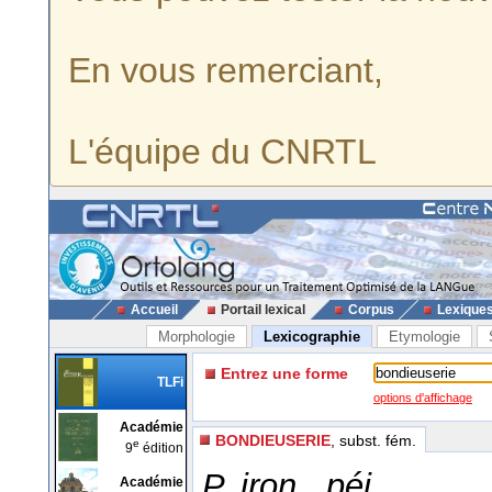
En vous remerciant,
L'équipe du CNRTL
Accueil
Portail lexical
Corpus
Lexique
Morphologie
Lexicographie
Etymologie
Entrez une forme
TLFi
options d'affichage
Académie
BONDIEUSERIE
, subst. fém.
e
9
édition
P. iron., péj.
Académie