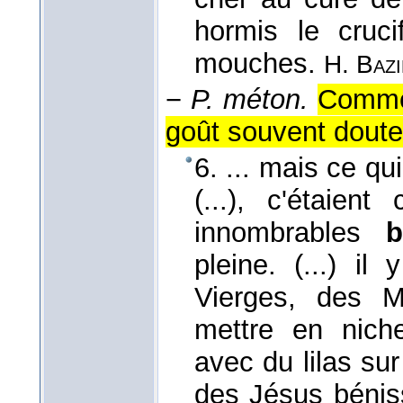
hormis le cruci
mouches.
H. Bazi
−
P. méton.
Commer
goût souvent doute
6. ... mais ce qui
(...), c'étaie
innombrables
b
pleine. (...) il
Vierges, des 
mettre en niche
avec du lilas sur
des Jésus béniss