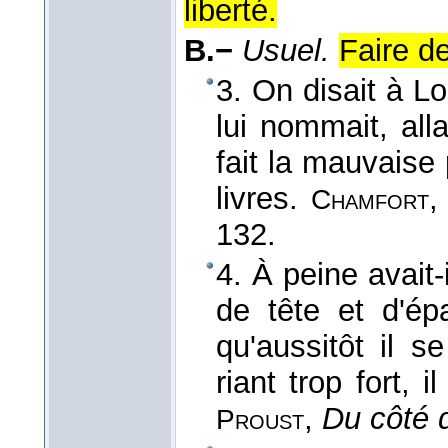
liberté.
B.−
Usuel.
Faire de
3. On disait à L
lui nommait, all
fait la mauvaise 
livres.
Chamfort
132.
4. À peine avait
de tête et d'ép
qu'aussitôt il 
riant trop fort, i
,
Du côté 
Proust