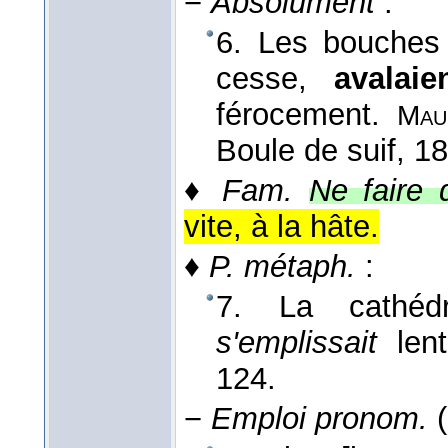
−
Absolument
:
6. Les bouches 
cesse,
avalaie
férocement.
Mau
Boule de suif
, 1
♦
Fam.
Ne faire 
vite, à la hâte.
♦
P. métaph.
:
7. La cathé
s'emplissait
len
124.
−
Emploi pronom.
(