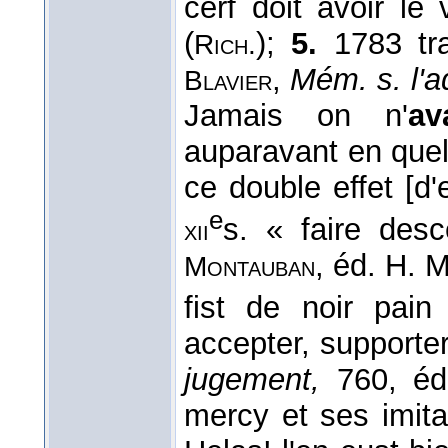
cerf doit avoir le
(
);
5.
1783 tra
Rich.
,
Mém. s. l'
Blavier
Jamais on n'
av
auparavant en quel
ce double effet [d'
e
s. « faire desc
xii
, éd. H. 
Montauban
fist de noir pai
accepter, supporter
jugement,
760, éd.
mercy et ses imit