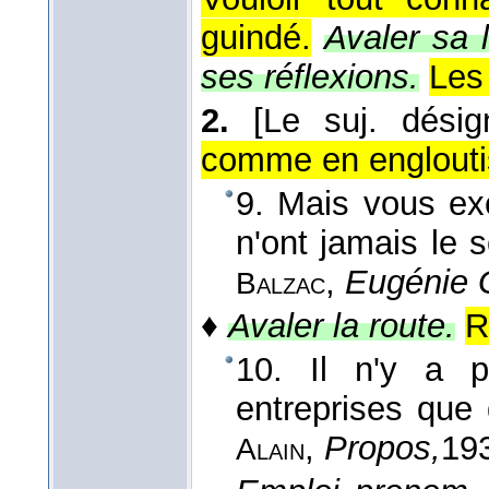
guindé.
Avaler sa 
ses réflexions.
Les 
2.
[Le suj. dési
comme en englouti
9. Mais vous ex
n'ont jamais le
,
Eugénie 
Balzac
♦
Avaler la route.
R
10. Il n'y a 
entreprises qu
,
Propos,
19
Alain