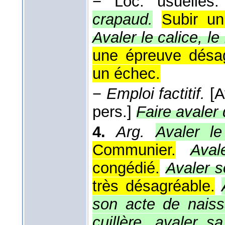
−
Loc. usuelles.
crapaud.
Subir un
Avaler le calice, le
une épreuve désag
un échec.
−
Emploi factitif.
[A
pers.]
Faire avaler 
4.
Arg.
Avaler le
Communier.
Aval
congédié.
Avaler s
très désagréable.
son acte de naiss
cuillère, avaler s