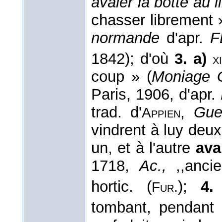
avaler la botte au l
chasser librement 
normande
d'apr.
F
1842); d'où
3. a)
xi
coup » (
Moniage G
Paris, 1906, d'apr.
trad. d'
,
Guer
Appien
vindrent à luy deu
un, et à l'autre
ava
1718,
Ac.,
,,anci
hortic. (
);
4.
Fur.
tombant, pendant 