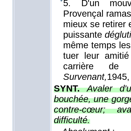
5. D'un mouve
Provençal rama
mieux se retirer 
puissante
déglut
même temps les 
tuer leur amiti
carrière d
Survenant,
1945
,
SYNT.
Avaler d'
bouchée, une gorgé
contre-cœur; ava
difficulté.