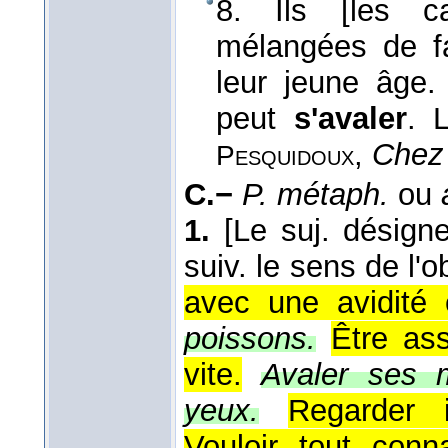
8. Ils [les c
mélangées de fa
leur jeune âge.
peut
s'avaler
. 
,
Chez
Pesquidoux
C.−
P. métaph.
ou
1.
[Le suj. désign
suiv. le sens de l'ob
avec une avidité 
poissons.
Être ass
vite.
Avaler ses 
yeux.
Regarder i
Vouloir tout conna