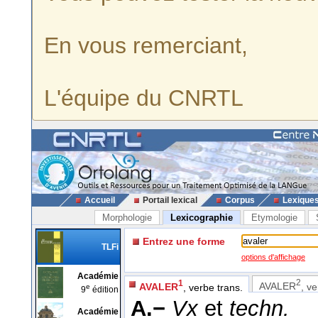
En vous remerciant,
L'équipe du CNRTL
Accueil
Portail lexical
Corpus
Lexique
Morphologie
Lexicographie
Etymologie
Entrez une forme
TLFi
options d'affichage
Académie
2
1
AVALER
, ve
AVALER
, verbe trans.
e
9
édition
A.−
Vx
et
techn.
Académie