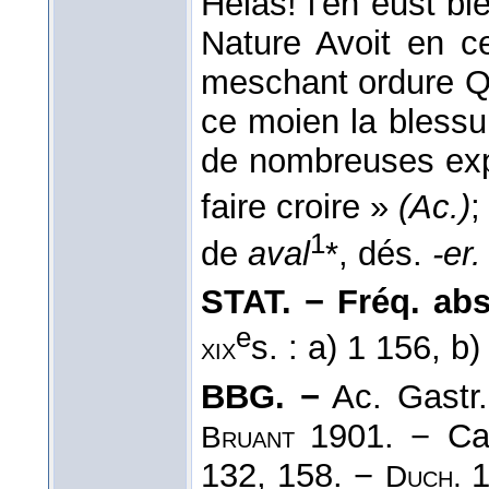
Helas! l'en eust bi
Nature Avoit en ce
meschant ordure Qui
ce moien la blessu
de nombreuses expr
faire croire »
(Ac.)
;
1
de
aval
*, dés.
-er.
STAT. − Fréq. abs. 
e
s. : a) 1 156, b
xix
BBG. −
Ac. Gastr
1901. − C
Bruant
132, 158. −
1
Duch.