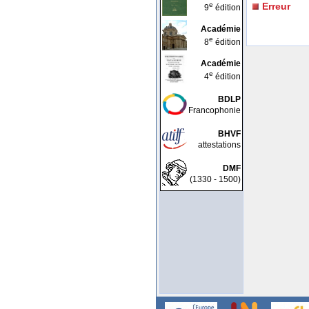
e
Erreur
9
édition
Académie
e
8
édition
Académie
e
4
édition
BDLP
Francophonie
BHVF
attestations
DMF
(1330 - 1500)