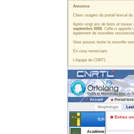
Annonce
Chers usagers du portail lexical d
Après vingt ans de bons et loyaux 
septembre 2026
. Celle-ci apporte
également de nouvelles ressources
Vous pouvez tester la nouvelle vers
En vous remerciant,
L'équipe du CNRTL
Accueil
Portail lexi
Morphologie
Lex
Entrez u
TLFi
Académie