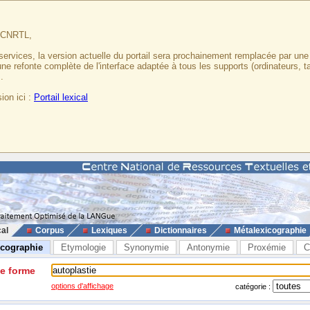
u CNRTL,
services, la version actuelle du portail sera prochainement remplacée par un
 une refonte complète de l'interface adaptée à tous les supports (ordinateurs, t
.
ion ici :
Portail lexical
cal
Corpus
Lexiques
Dictionnaires
Métalexicographie
icographie
Etymologie
Synonymie
Antonymie
Proxémie
C
ne forme
options d'affichage
catégorie :