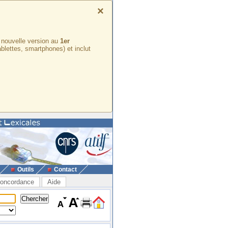
×
e nouvelle version au
1er
ablettes, smartphones) et inclut
Outils
Contact
oncordance
Aide