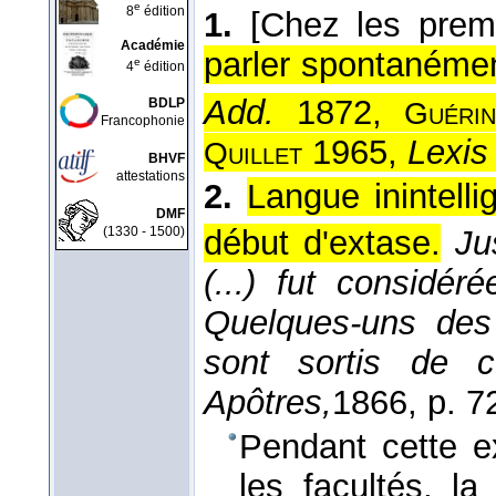
e
8
édition
1.
[Chez les premi
Académie
parler spontanémen
e
4
édition
Add.
1872,
BDLP
Guérin
Francophonie
1965,
Lexi
Quillet
BHVF
attestations
2.
Langue inintelli
DMF
(1330 - 1500)
début d'extase.
Ju
(...) fut considé
Quelques-uns des
sont sortis de 
Apôtres,
1866
, p. 7
Pendant cette ex
les facultés, l