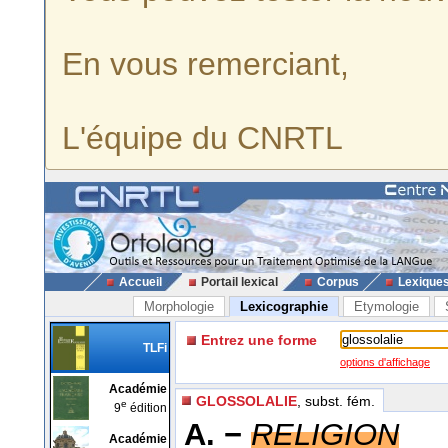
En vous remerciant,
L'équipe du CNRTL
Accueil
Portail lexical
Corpus
Lexique
Morphologie
Lexicographie
Etymologie
Entrez une forme
TLFi
options d'affichage
Académie
GLOSSOLALIE
, subst. fém.
e
9
édition
A. −
RELIGION
Académie