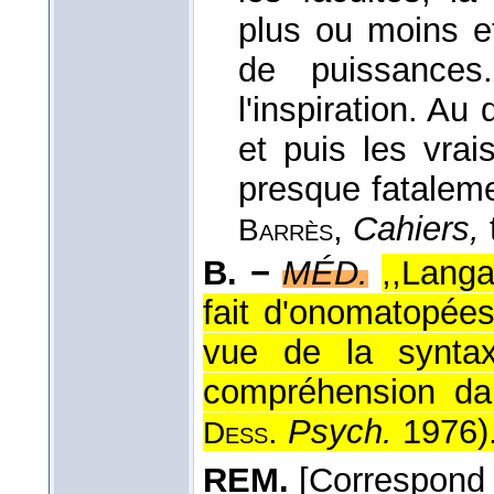
plus ou moins et
de puissance
l'inspiration. Au
et puis les vrai
presque fataleme
,
Cahiers,
Barrès
B. −
MÉD.
,,Langa
fait d'onomatopées 
vue de la syntax
compréhension da
.
Psych.
1976
)
Dess
REM.
[Correspond