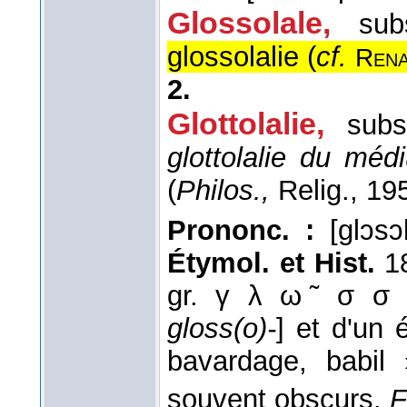
Glossolale,
sub
glossolalie (
cf.
Ren
2.
Glottolalie,
subs
glottolalie du méd
(
Philos.,
Relig.
, 19
Prononc. :
[glɔsɔ
Étymol. et Hist.
1
gr. γ λ ω ̃ σ σ 
gloss(o)-
] et d'un
bavardage, babil
souvent obscurs.
F