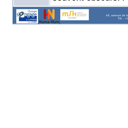
44, avenue de l
Tél. : 