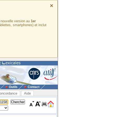
×
e nouvelle version au
1er
ablettes, smartphones) et inclut
Outils
Contact
oncordance
Aide