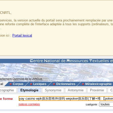
u CNRTL,
services, la version actuelle du portail sera prochainement remplacée par un
 une refonte complète de l'interface adaptée à tous les supports (ordinateurs, t
.
ion ici :
Portail lexical
cal
Corpus
Lexiques
Dictionnaires
Métalexicographie
cographie
Etymologie
Synonymie
Antonymie
Proxémie
C
ne forme
notices corrigées
catégorie :