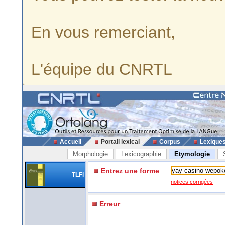
En vous remerciant,
L'équipe du CNRTL
Accueil
Portail lexical
Corpus
Lexique
Morphologie
Lexicographie
Etymologie
Entrez une forme
TLFi
notices corrigées
Erreur