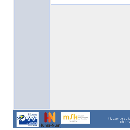
44, avenue de l
Tél. : 