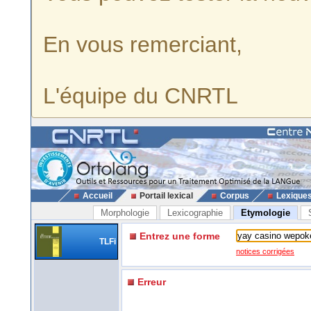
En vous remerciant,
L'équipe du CNRTL
Accueil
Portail lexical
Corpus
Lexique
Morphologie
Lexicographie
Etymologie
Entrez une forme
TLFi
notices corrigées
Erreur