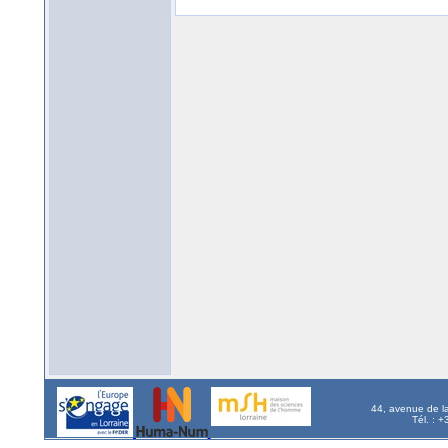
44, avenue de l
Tél. : 