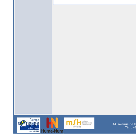
44, avenue de l
Tél. : 