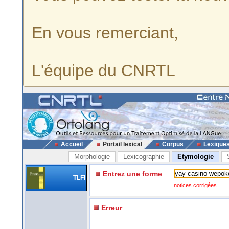
En vous remerciant,
L'équipe du CNRTL
Accueil
Portail lexical
Corpus
Lexique
Morphologie
Lexicographie
Etymologie
Entrez une forme
TLFi
notices corrigées
Erreur