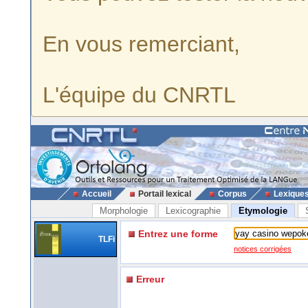
En vous remerciant,
L'équipe du CNRTL
Accueil
Portail lexical
Corpus
Lexique
Morphologie
Lexicographie
Etymologie
Entrez une forme
TLFi
notices corrigées
Erreur