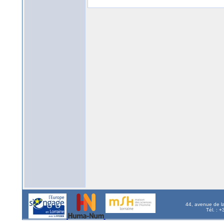
44, avenue de l
Tél. : 