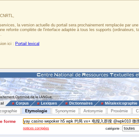
u CNRTL,
services, la version actuelle du portail sera prochainement remplacée par un
 une refonte complète de l'interface adaptée à tous les supports (ordinateurs, t
.
ion ici :
Portail lexical
cal
Corpus
Lexiques
Dictionnaires
Métalexicographie
cographie
Etymologie
Synonymie
Antonymie
Proxémie
C
ne forme
notices corrigées
catégorie :