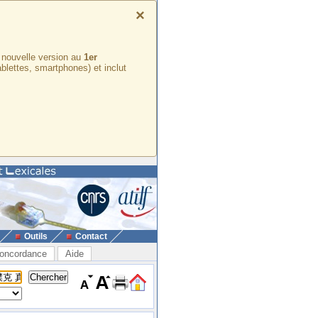
×
e nouvelle version au
1er
ablettes, smartphones) et inclut
Outils
Contact
oncordance
Aide