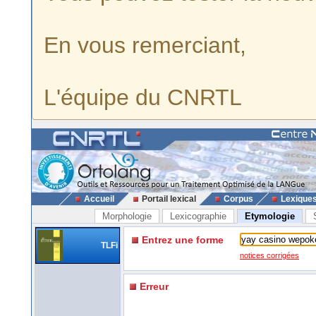
En vous remerciant,
L'équipe du CNRTL
Accueil
Portail lexical
Corpus
Lexique
Morphologie
Lexicographie
Etymologie
Entrez une forme
TLFi
notices corrigées
Erreur