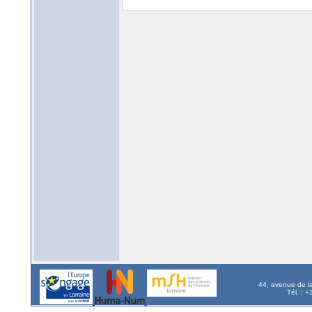
44, avenue de l
Tél. : 