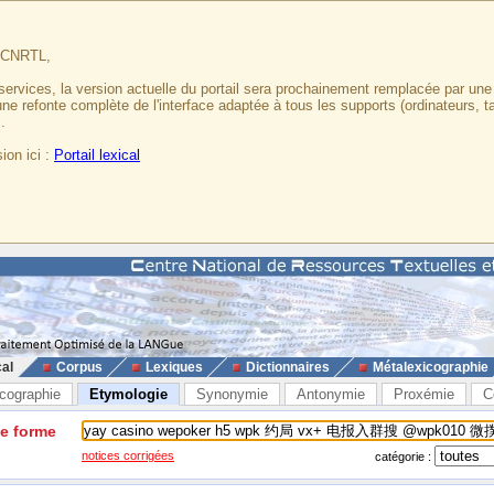
u CNRTL,
services, la version actuelle du portail sera prochainement remplacée par un
 une refonte complète de l'interface adaptée à tous les supports (ordinateurs, t
.
ion ici :
Portail lexical
cal
Corpus
Lexiques
Dictionnaires
Métalexicographie
cographie
Etymologie
Synonymie
Antonymie
Proxémie
C
ne forme
notices corrigées
catégorie :