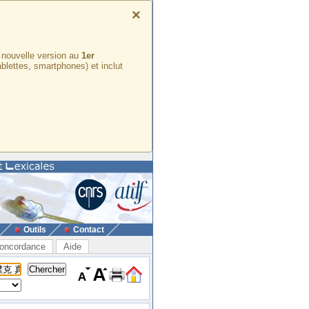
×
e nouvelle version au
1er
ablettes, smartphones) et inclut
Outils
Contact
oncordance
Aide