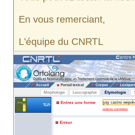
En vous remerciant,
L'équipe du CNRTL
Accueil
Portail lexical
Corpus
Lexique
Morphologie
Lexicographie
Etymologie
Entrez une forme
TLFi
notices corrigées
Erreur