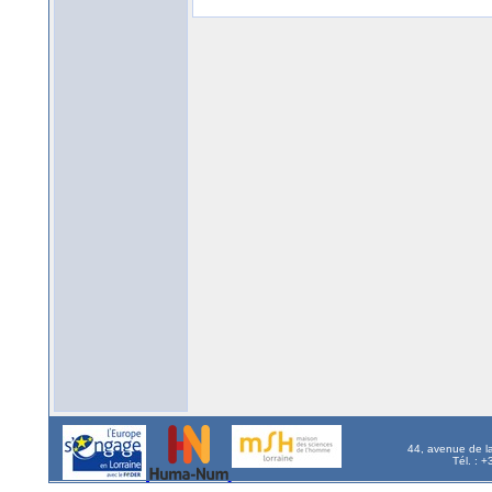
44, avenue de l
Tél. : 