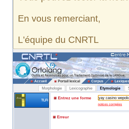
En vous remerciant,
L'équipe du CNRTL
Accueil
Portail lexical
Corpus
Lexique
Morphologie
Lexicographie
Etymologie
Entrez une forme
TLFi
notices corrigées
Erreur