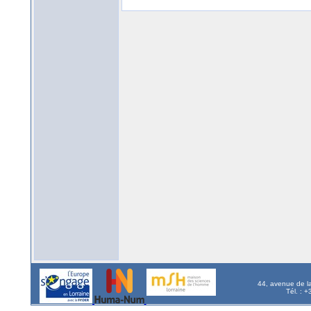
44, avenue de l
Tél. : 