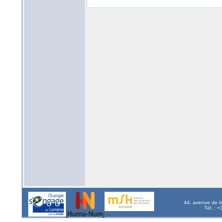
44, avenue de l
Tél. : 