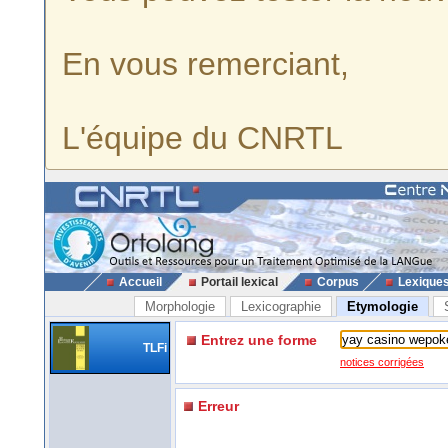
En vous remerciant,
L'équipe du CNRTL
Accueil
Portail lexical
Corpus
Lexique
Morphologie
Lexicographie
Etymologie
Entrez une forme
TLFi
notices corrigées
Erreur