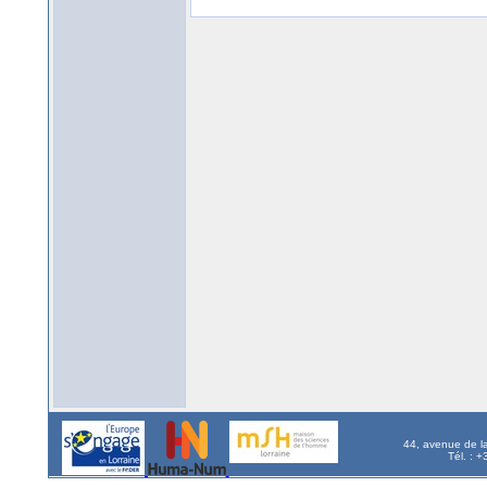
44, avenue de l
Tél. : 