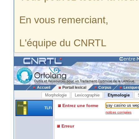
En vous remerciant,
L'équipe du CNRTL
Accueil
Portail lexical
Corpus
Lexique
Morphologie
Lexicographie
Etymologie
Entrez une forme
TLFi
notices corrigées
Erreur