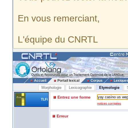
En vous remerciant,
L'équipe du CNRTL
Accueil
Portail lexical
Corpus
Lexique
Morphologie
Lexicographie
Etymologie
Entrez une forme
TLFi
notices corrigées
Erreur