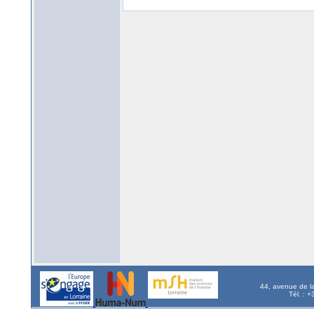
44, avenue de l
Tél. : 