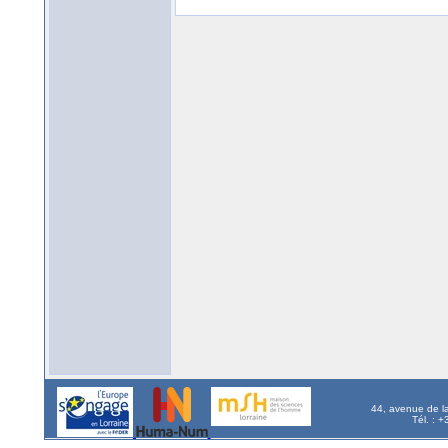
44, avenue de l
Tél. : 