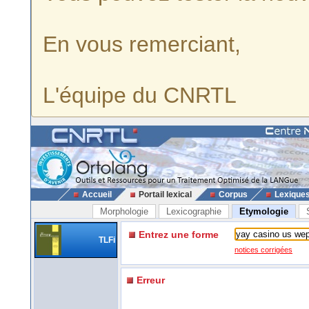
En vous remerciant,
L'équipe du CNRTL
Accueil
Portail lexical
Corpus
Lexique
Morphologie
Lexicographie
Etymologie
Entrez une forme
TLFi
notices corrigées
Erreur