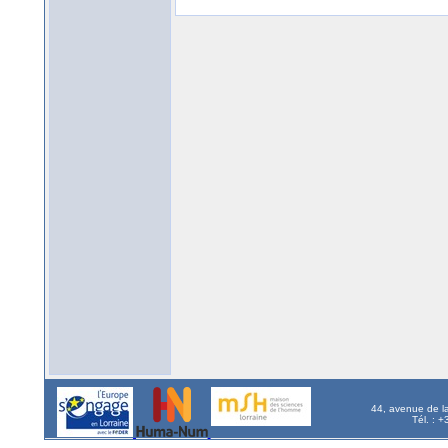
44, avenue de l
Tél. : 