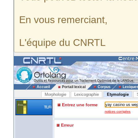
En vous remerciant,
L'équipe du CNRTL
Accueil
Portail lexical
Corpus
Lexique
Morphologie
Lexicographie
Etymologie
Entrez une forme
TLFi
notices corrigées
Erreur