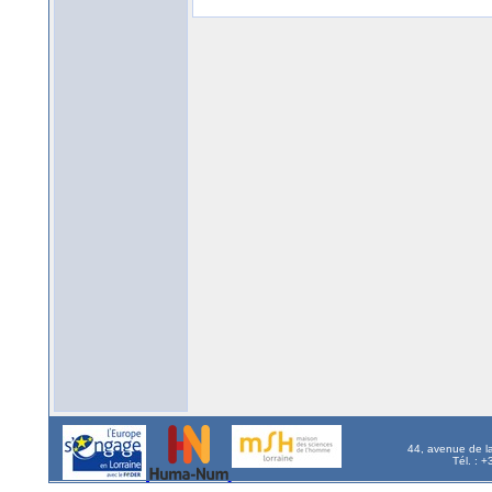
44, avenue de l
Tél. : 