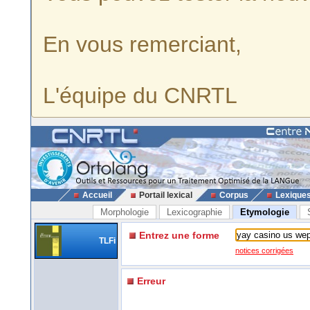
En vous remerciant,
L'équipe du CNRTL
Accueil
Portail lexical
Corpus
Lexique
Morphologie
Lexicographie
Etymologie
Entrez une forme
TLFi
notices corrigées
Erreur