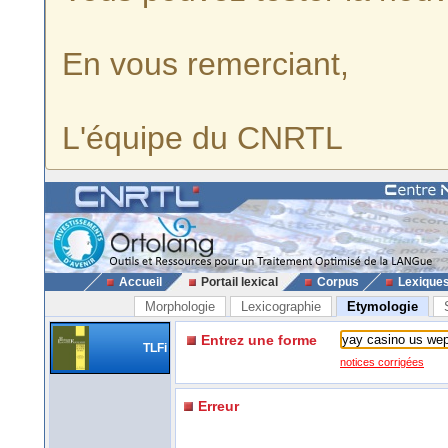
En vous remerciant,
L'équipe du CNRTL
Accueil
Portail lexical
Corpus
Lexique
Morphologie
Lexicographie
Etymologie
Entrez une forme
TLFi
notices corrigées
Erreur