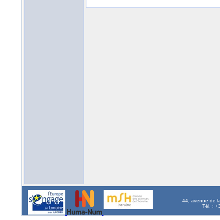
44, avenue de l
Tél. : 