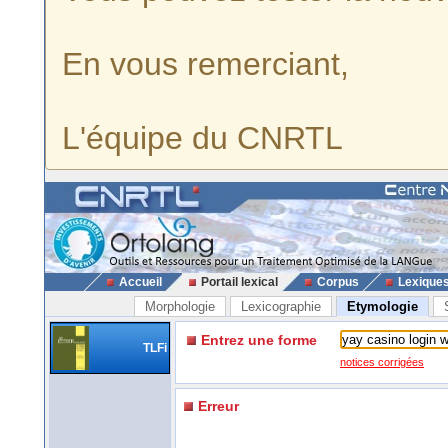
En vous remerciant,
L'équipe du CNRTL
Accueil
Portail lexical
Corpus
Lexique
Morphologie
Lexicographie
Etymologie
Entrez une forme
TLFi
notices corrigées
Erreur