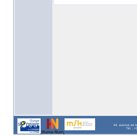
44, avenue de l
Tél. : 