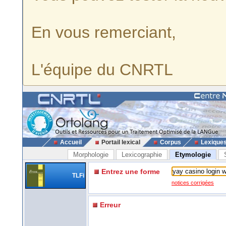
En vous remerciant,
L'équipe du CNRTL
Accueil
Portail lexical
Corpus
Lexique
Morphologie
Lexicographie
Etymologie
Entrez une forme
TLFi
notices corrigées
Erreur