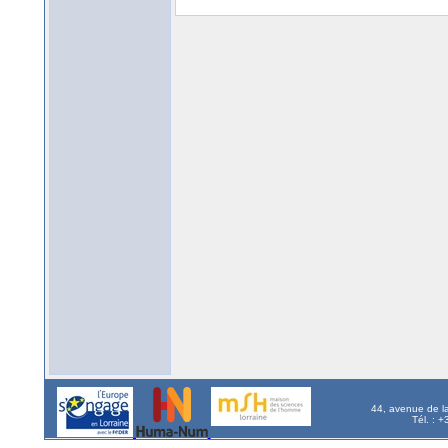
44, avenue de l
Tél. : 