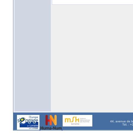
44, avenue de l
Tél. : 