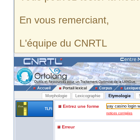
En vous remerciant,
L'équipe du CNRTL
Accueil
Portail lexical
Corpus
Lexique
Morphologie
Lexicographie
Etymologie
Entrez une forme
TLFi
notices corrigées
Erreur