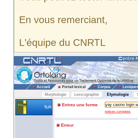
En vous remerciant,
L'équipe du CNRTL
Accueil
Portail lexical
Corpus
Lexique
Morphologie
Lexicographie
Etymologie
Entrez une forme
TLFi
notices corrigées
Erreur