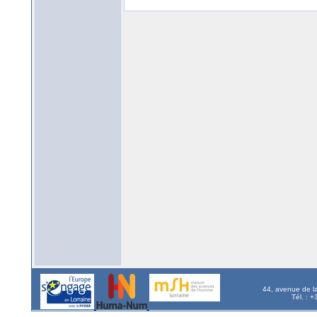
44, avenue de l
Tél. : 