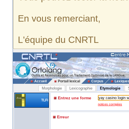
En vous remerciant,
L'équipe du CNRTL
Accueil
Portail lexical
Corpus
Lexique
Morphologie
Lexicographie
Etymologie
Entrez une forme
TLFi
notices corrigées
Erreur