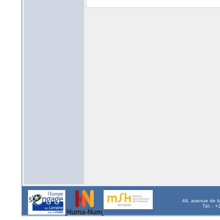
44, avenue de l
Tél. : 