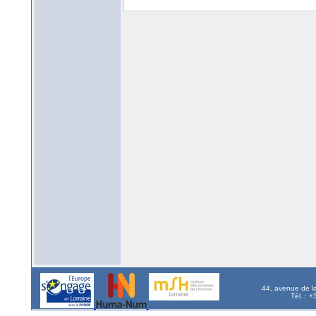
44, avenue de l
Tél. : 