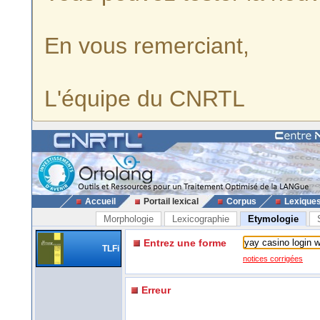
En vous remerciant,
L'équipe du CNRTL
Accueil
Portail lexical
Corpus
Lexique
Morphologie
Lexicographie
Etymologie
Entrez une forme
TLFi
notices corrigées
Erreur