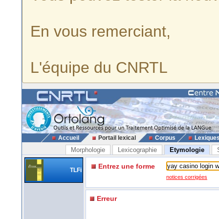
En vous remerciant,
L'équipe du CNRTL
Accueil
Portail lexical
Corpus
Lexique
Morphologie
Lexicographie
Etymologie
Entrez une forme
TLFi
notices corrigées
Erreur