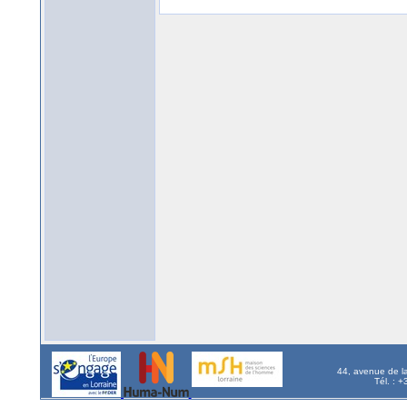
44, avenue de l
Tél. : 