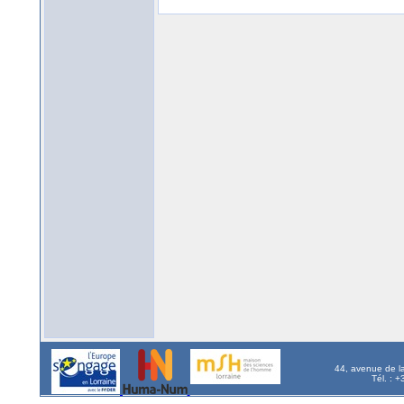
44, avenue de l
Tél. : 