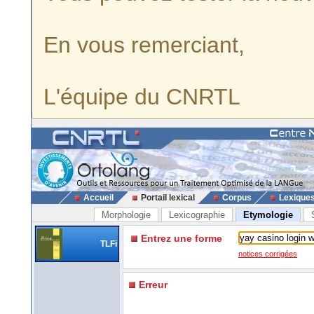
En vous remerciant,
L'équipe du CNRTL
Accueil
Portail lexical
Corpus
Lexique
Morphologie
Lexicographie
Etymologie
Entrez une forme
TLFi
notices corrigées
Erreur