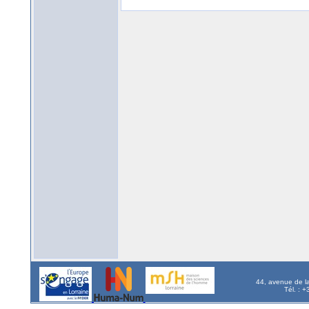
44, avenue de l
Tél. : 