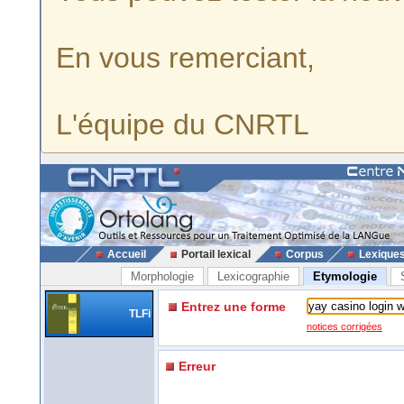
En vous remerciant,
L'équipe du CNRTL
Accueil
Portail lexical
Corpus
Lexique
Morphologie
Lexicographie
Etymologie
Entrez une forme
TLFi
notices corrigées
Erreur