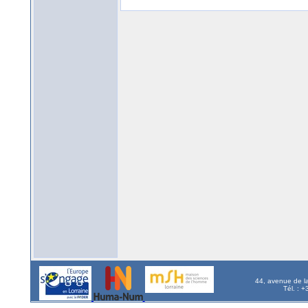
44, avenue de l
Tél. : 