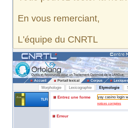
En vous remerciant,
L'équipe du CNRTL
Accueil
Portail lexical
Corpus
Lexique
Morphologie
Lexicographie
Etymologie
Entrez une forme
TLFi
notices corrigées
Erreur