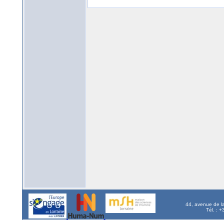
44, avenue de l
Tél. : 