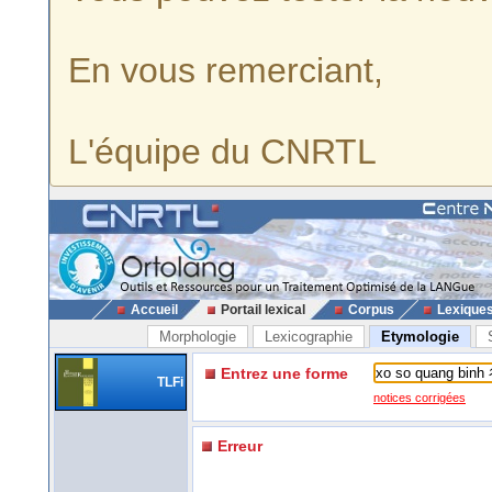
En vous remerciant,
L'équipe du CNRTL
Accueil
Portail lexical
Corpus
Lexique
Morphologie
Lexicographie
Etymologie
Entrez une forme
TLFi
notices corrigées
Erreur