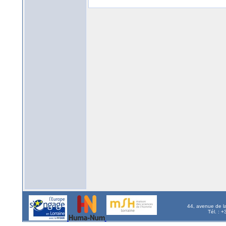
44, avenue de l
Tél. : 