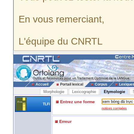
En vous remerciant,
L'équipe du CNRTL
Accueil
Portail lexical
Corpus
Lexique
Morphologie
Lexicographie
Etymologie
Entrez une forme
TLFi
notices corrigées
Erreur