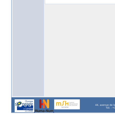
44, avenue de l
Tél. : 