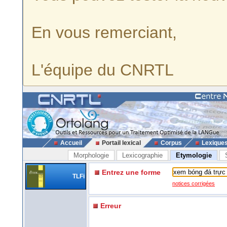
En vous remerciant,
L'équipe du CNRTL
Accueil
Portail lexical
Corpus
Lexique
Morphologie
Lexicographie
Etymologie
Entrez une forme
TLFi
notices corrigées
Erreur