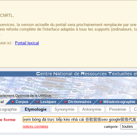
u CNRTL,
services, la version actuelle du portail sera prochainement remplacée par un
 une refonte complète de l'interface adaptée à tous les supports (ordinateurs, t
.
ion ici :
Portail lexical
cal
Corpus
Lexiques
Dictionnaires
Métalexicographie
cographie
Etymologie
Synonymie
Antonymie
Proxémie
C
ne forme
notices corrigées
catégorie :