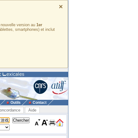
×
e nouvelle version au
1er
ablettes, smartphones) et inclut
Outils
Contact
oncordance
Aide