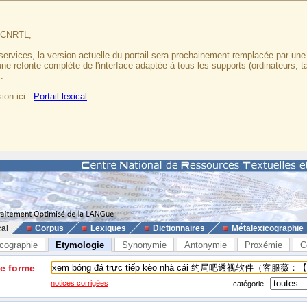
u CNRTL,
services, la version actuelle du portail sera prochainement remplacée par un
 une refonte complète de l'interface adaptée à tous les supports (ordinateurs, t
.
ion ici :
Portail lexical
cal
Corpus
Lexiques
Dictionnaires
Métalexicographie
cographie
Etymologie
Synonymie
Antonymie
Proxémie
C
ne forme
notices corrigées
catégorie :