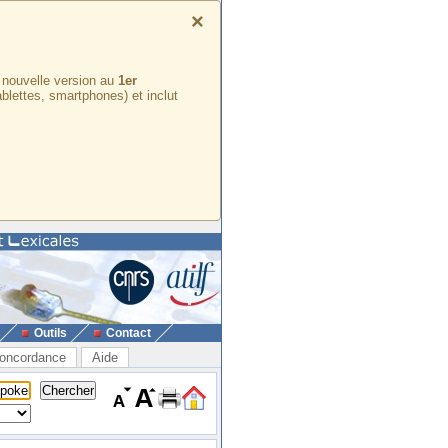
×
e nouvelle version au
1er
ablettes, smartphones) et inclut
Outils
Contact
oncordance
Aide