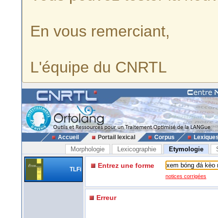
En vous remerciant,
L'équipe du CNRTL
Accueil
Portail lexical
Corpus
Lexique
Morphologie
Lexicographie
Etymologie
Entrez une forme
TLFi
notices corrigées
Erreur