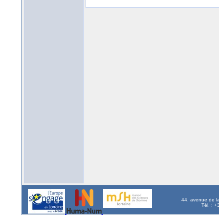
44, avenue de l
Tél. : 