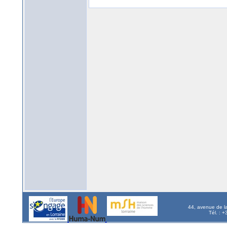
44, avenue de l
Tél. : 