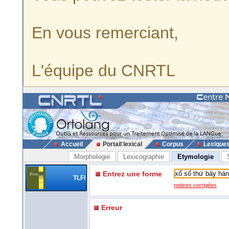
En vous remerciant,
L'équipe du CNRTL
Accueil
Portail lexical
Corpus
Lexique
Morphologie
Lexicographie
Etymologie
Entrez une forme
TLFi
notices corrigées
Erreur