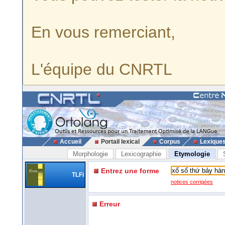
En vous remerciant,
L'équipe du CNRTL
Accueil
Portail lexical
Corpus
Lexique
Morphologie
Lexicographie
Etymologie
Entrez une forme
TLFi
notices corrigées
Erreur