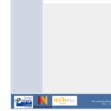
44, avenue de l
Tél. : 