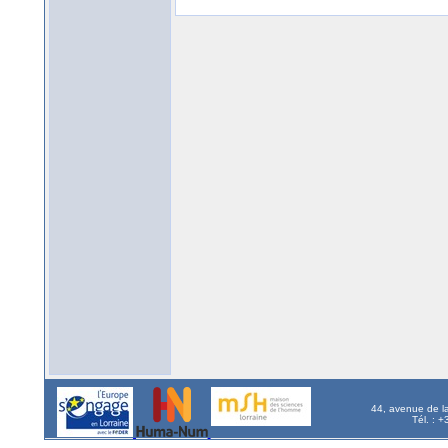
44, avenue de l
Tél. : 