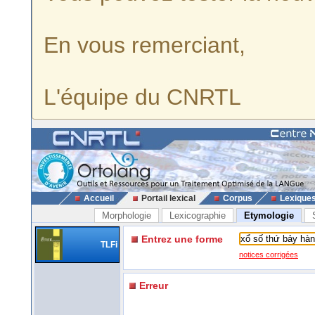
En vous remerciant,
L'équipe du CNRTL
Accueil
Portail lexical
Corpus
Lexique
Morphologie
Lexicographie
Etymologie
Entrez une forme
TLFi
notices corrigées
Erreur