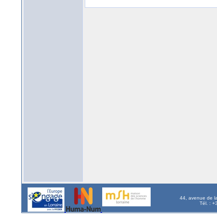
44, avenue de l
Tél. : 