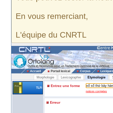
En vous remerciant,
L'équipe du CNRTL
Accueil
Portail lexical
Corpus
Lexique
Morphologie
Lexicographie
Etymologie
Entrez une forme
TLFi
notices corrigées
Erreur