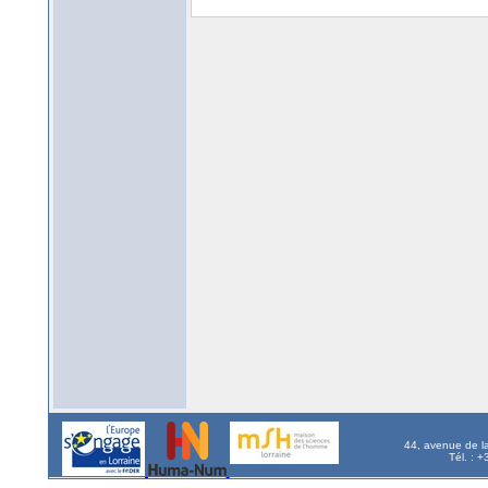
44, avenue de l
Tél. : 