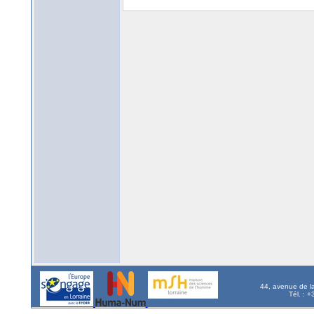
44, avenue de l
Tél. : 