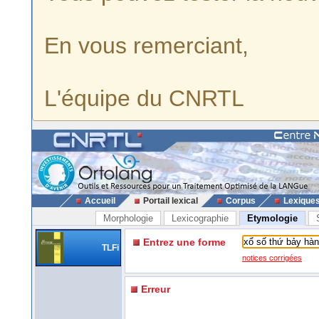
En vous remerciant,
L'équipe du CNRTL
Accueil
Portail lexical
Corpus
Lexique
Morphologie
Lexicographie
Etymologie
Entrez une forme
TLFi
notices corrigées
Erreur