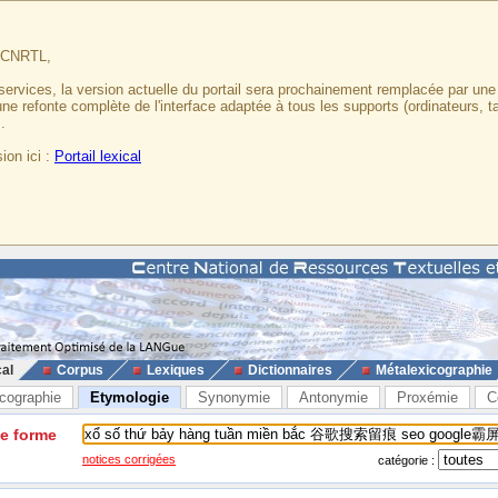
u CNRTL,
services, la version actuelle du portail sera prochainement remplacée par un
 une refonte complète de l'interface adaptée à tous les supports (ordinateurs, t
.
ion ici :
Portail lexical
cal
Corpus
Lexiques
Dictionnaires
Métalexicographie
cographie
Etymologie
Synonymie
Antonymie
Proxémie
C
ne forme
notices corrigées
catégorie :