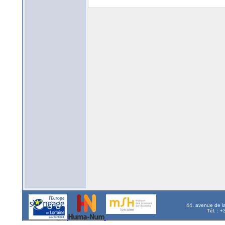
44, avenue de l
Tél. : 