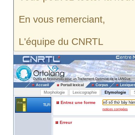
En vous remerciant,
L'équipe du CNRTL
Accueil
Portail lexical
Corpus
Lexique
Morphologie
Lexicographie
Etymologie
Entrez une forme
TLFi
notices corrigées
Erreur