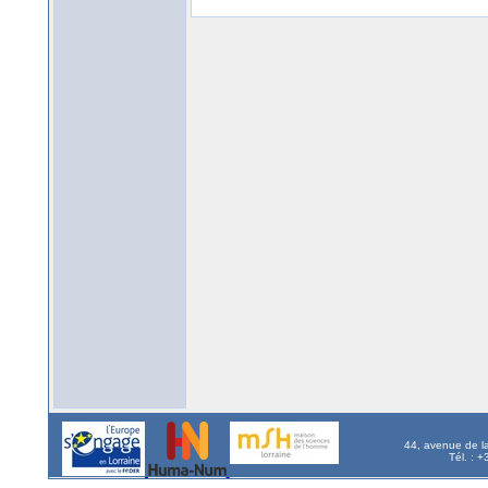
44, avenue de l
Tél. : 