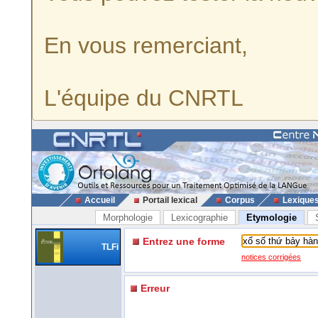
En vous remerciant,
L'équipe du CNRTL
Accueil
Portail lexical
Corpus
Lexique
Morphologie
Lexicographie
Etymologie
Entrez une forme
TLFi
notices corrigées
Erreur